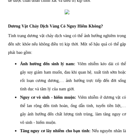
để được chẩn đoán chính xác và điều trị kịp thời.
Dương Vật Chảy Dịch Vàng Có Nguy Hiểm Không?
Tình trạng dương vật chảy dịch vàng có thể ảnh hưởng nghiêm trọng
đến sức khỏe nếu không điều trị kịp thời. Một số hậu quả có thể gặp
phải bao gồm:
Ảnh hưởng đến sinh lý nam:
Viêm nhiễm kéo dài có thể
gây suy giảm ham muốn, đau khi quan hệ, xuất tinh sớm hoặc
rối loạn cương dương,… ảnh hưởng trực tiếp đến đời sống
tình dục và tâm lý của nam giới.
Nguy cơ vô sinh - hiếm muộn:
Viêm nhiễm ở dương vật có
thể lan rộng đến tinh hoàn, ống dẫn tinh, tuyến tiền liệt,…
gây ảnh hưởng đến chất lượng tinh trùng, làm tăng nguy cơ
vô sinh - hiếm muộn.
Tăng nguy cơ lây nhiễm cho bạn tình:
Nếu nguyên nhân là