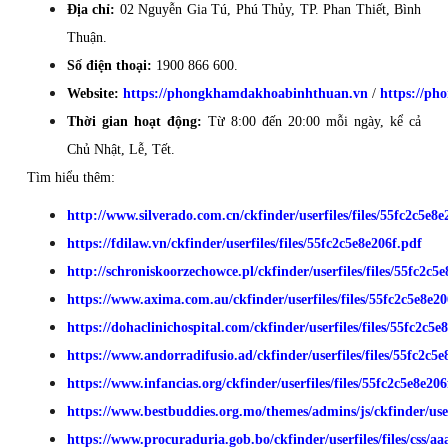
Địa chỉ:
02 Nguyễn Gia Tú, Phú Thủy, TP. Phan Thiết, Bình
Thuận.
Số điện thoại:
1900 866 600.
Website:
https://phongkhamdakhoabinhthuan.vn
/
https://p
Thời gian hoạt động:
Từ 8:00 đến 20:00 mỗi ngày, kể cả
Chủ Nhật, Lễ, Tết.
Tìm hiểu thêm:
http://www.silverado.com.cn/ckfinder/userfiles/files/55fc2c5e8e
https://fdilaw.vn/ckfinder/userfiles/files/55fc2c5e8e206f.pdf
http://schroniskoorzechowce.pl/ckfinder/userfiles/files/55fc2c5
https://www.axima.com.au/ckfinder/userfiles/files/55fc2c5e8e20
https://dohaclinichospital.com/ckfinder/userfiles/files/55fc2c5e
https://www.andorradifusio.ad/ckfinder/userfiles/files/55fc2c5e
https://www.infancias.org/ckfinder/userfiles/files/55fc2c5e8e206
https://www.bestbuddies.org.mo/themes/admins/js/ckfinder/user
https://www.procuraduria.gob.bo/ckfinder/userfiles/files/css/a