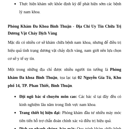
Thực hiện khám sức khỏe định kỳ để phát hiện sớm các bệnh
lý nam khoa.
Phòng Khám Đa Khoa Bình Thuận - Địa Chỉ Uy Tín Chữa Trị
Dương Vật Chảy Dịch Vàng
Mặc dù có nhiều cơ sở khám chữa bệnh nam khoa, nhưng để điều trị
hiệu quả tình trạng dương vật chảy dịch vàng, nam giới nên lựa chọn
cơ sở y tế uy tín.
Một trong những địa chỉ được nhiều người tin tưởng là
Phòng
khám Đa khoa Bình Thuận
, tọa lạc tại
02 Nguyễn Gia Tú, Khu
phố 14, TP. Phan Thiết, Bình Thuận
.
Đội ngũ bác sĩ chuyên môn cao:
Các bác sĩ tại đây đều có
kinh nghiệm lâu năm trong lĩnh vực nam khoa.
Trang thiết bị hiện đại:
Phòng khám đầu tư nhiều máy móc
tiên tiến hỗ trợ chẩn đoán chính xác và điều trị hiệu quả.
Dịch vụ nhanh chóng, bảo mật:
Quy trình khám chữa bệnh