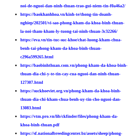
noi-de-nguoi-dan-ninh-thuan-trao-gui-niem-tin-f0a46a2/
https://baokhanhhoa.vn/kinh-te/thong-tin-doanh-
nghiep/202501/vi-sao-phong-kham-da-khoa-binh-thuan-
la-noi-tham-kham-ly-tuong-tai-ninh-thuan-3c32266/
https://eva.vn/tin-tuc-suc-khoe/chat-luong-kham-chua-
benh-tai-phong-kham-da-khoa-binh-thuan-
c296a599265.html
https://baobinhthuan.com.vn/phong-kham-da-khoa-binh-
thuan-dia-chi-y-te-tin-cay-cua-nguoi-dan-ninh-thuan-
127307.html
https://suckhoeviet.org.vn/phong-kham-da-khoa-binh-
thuan-dia-chi-kham-chua-benh-uy-tin-cho-nguoi-dan-
13083.html
https://vtm.pro.vn/lib/ckfinder/files/phong-kham-da-
khoa-binh-thuan.pdf
https://sf.nationalbreedingcenter.bz/assets/sheep/phong-