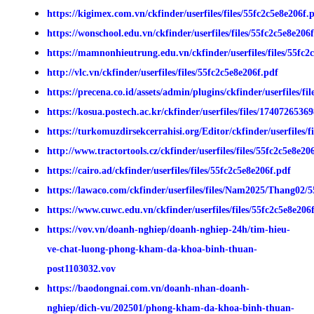
https://kigimex.com.vn/ckfinder/userfiles/files/55fc2c5e8e206f.
https://wonschool.edu.vn/ckfinder/userfiles/files/55fc2c5e8e206
https://mamnonhieutrung.edu.vn/ckfinder/userfiles/files/55fc2
http://vlc.vn/ckfinder/userfiles/files/55fc2c5e8e206f.pdf
https://precena.co.id/assets/admin/plugins/ckfinder/userfiles/fi
https://kosua.postech.ac.kr/ckfinder/userfiles/files/1740726536
https://turkomuzdirsekcerrahisi.org/Editor/ckfinder/userfiles/f
http://www.tractortools.cz/ckfinder/userfiles/files/55fc2c5e8e20
https://cairo.ad/ckfinder/userfiles/files/55fc2c5e8e206f.pdf
https://lawaco.com/ckfinder/userfiles/files/Nam2025/Thang02/5
https://www.cuwc.edu.vn/ckfinder/userfiles/files/55fc2c5e8e206
https://vov.vn/doanh-nghiep/doanh-nghiep-24h/tim-hieu-
ve-chat-luong-phong-kham-da-khoa-binh-thuan-
post1103032.vov
https://baodongnai.com.vn/doanh-nhan-doanh-
nghiep/dich-vu/202501/phong-kham-da-khoa-binh-thuan-