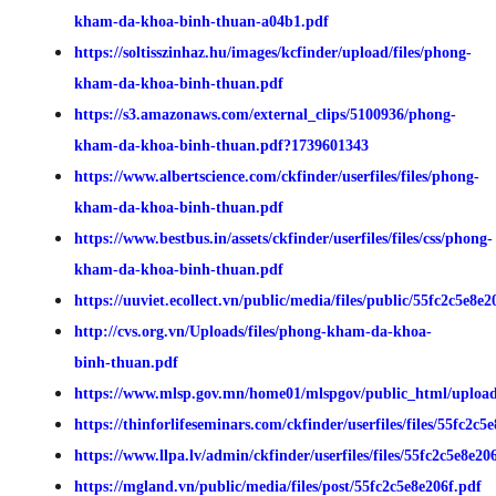
kham-da-khoa-binh-thuan-a04b1.pdf
https://soltisszinhaz.hu/images/kcfinder/upload/files/phong-
kham-da-khoa-binh-thuan.pdf
https://s3.amazonaws.com/external_clips/5100936/phong-
kham-da-khoa-binh-thuan.pdf?1739601343
https://www.albertscience.com/ckfinder/userfiles/files/phong-
kham-da-khoa-binh-thuan.pdf
https://www.bestbus.in/assets/ckfinder/userfiles/files/css/phong-
kham-da-khoa-binh-thuan.pdf
https://uuviet.ecollect.vn/public/media/files/public/55fc2c5e8e2
http://cvs.org.vn/Uploads/files/phong-kham-da-khoa-
binh-thuan.pdf
https://www.mlsp.gov.mn/home01/mlspgov/public_html/uploads/u
https://thinforlifeseminars.com/ckfinder/userfiles/files/55fc2c5
https://www.llpa.lv/admin/ckfinder/userfiles/files/55fc2c5e8e20
https://mgland.vn/public/media/files/post/55fc2c5e8e206f.pdf