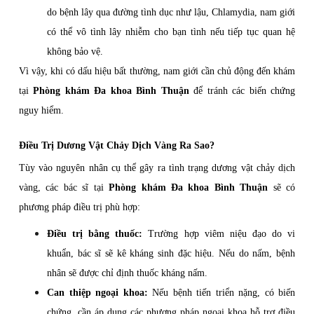
do bệnh lây qua đường tình dục như lậu, Chlamydia, nam giới
có thể vô tình lây nhiễm cho bạn tình nếu tiếp tục quan hệ
không bảo vệ.
Vì vậy, khi có dấu hiệu bất thường, nam giới cần chủ động đến khám
tại
Phòng khám Đa khoa Bình Thuận
để tránh các biến chứng
nguy hiểm.
Điều Trị Dương Vật Chảy Dịch Vàng Ra Sao?
Tùy vào nguyên nhân cụ thể gây ra tình trạng dương vật chảy dịch
vàng, các bác sĩ tại
Phòng khám Đa khoa Bình Thuận
sẽ có
phương pháp điều trị phù hợp:
Điều trị bằng thuốc:
Trường hợp viêm niệu đạo do vi
khuẩn, bác sĩ sẽ kê kháng sinh đặc hiệu. Nếu do nấm, bệnh
nhân sẽ được chỉ định thuốc kháng nấm.
Can thiệp ngoại khoa:
Nếu bệnh tiến triển nặng, có biến
chứng, cần áp dụng các phương pháp ngoại khoa hỗ trợ điều