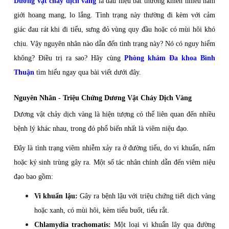
Dương vật chảy dịch vàng
là dấu hiệu bất thường khiến nhiều nam
giới hoang mang, lo lắng. Tình trạng này thường đi kèm với cảm
giác đau rát khi đi tiểu, sưng đỏ vùng quy đầu hoặc có mùi hôi khó
chịu. Vậy nguyên nhân nào dẫn đến tình trạng này? Nó có nguy hiểm
không? Điều trị ra sao? Hãy cùng
Phòng khám Đa khoa Bình
Thuận
tìm hiểu ngay qua bài viết dưới đây.
Nguyên Nhân - Triệu Chứng Dương Vật Chảy Dịch Vàng
Dương vật chảy dịch vàng là hiện tượng có thể liên quan đến nhiều
bệnh lý khác nhau, trong đó phổ biến nhất là viêm niệu đạo.
Đây là tình trạng viêm nhiễm xảy ra ở đường tiểu, do vi khuẩn, nấm
hoặc ký sinh trùng gây ra. Một số tác nhân chính dẫn đến viêm niệu
đạo bao gồm:
Vi khuẩn lậu:
Gây ra bệnh lậu với triệu chứng tiết dịch vàng
hoặc xanh, có mùi hôi, kèm tiểu buốt, tiểu rắt.
Chlamydia trachomatis:
Một loại vi khuẩn lây qua đường