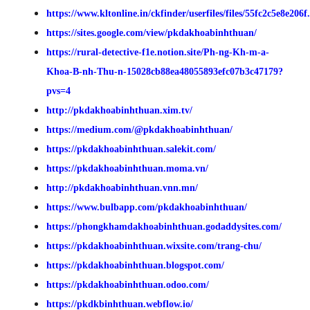
https://www.kltonline.in/ckfinder/userfiles/files/55fc2c5e8e206f
https://sites.google.com/view/pkdakhoabinhthuan/
https://rural-detective-f1e.notion.site/Ph-ng-Kh-m-a-
Khoa-B-nh-Thu-n-15028cb88ea48055893efc07b3c47179?
pvs=4
http://pkdakhoabinhthuan.xim.tv/
https://medium.com/@pkdakhoabinhthuan/
https://pkdakhoabinhthuan.salekit.com/
https://pkdakhoabinhthuan.moma.vn/
http://pkdakhoabinhthuan.vnn.mn/
https://www.bulbapp.com/pkdakhoabinhthuan/
https://phongkhamdakhoabinhthuan.godaddysites.com/
https://pkdakhoabinhthuan.wixsite.com/trang-chu/
https://pkdakhoabinhthuan.blogspot.com/
https://pkdakhoabinhthuan.odoo.com/
https://pkdkbinhthuan.webflow.io/