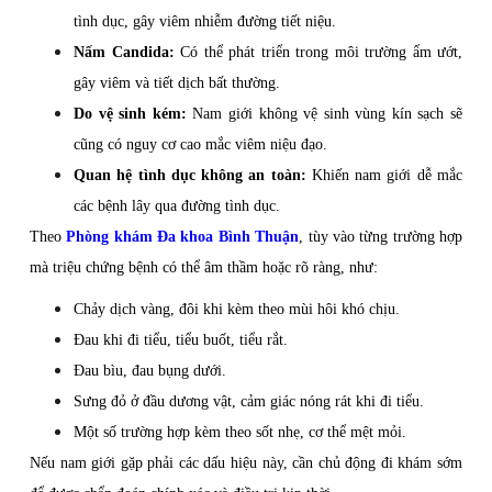
tình dục, gây viêm nhiễm đường tiết niệu.
Nấm Candida:
Có thể phát triển trong môi trường ẩm ướt,
gây viêm và tiết dịch bất thường.
Do vệ sinh kém:
Nam giới không vệ sinh vùng kín sạch sẽ
cũng có nguy cơ cao mắc viêm niệu đạo.
Quan hệ tình dục không an toàn:
Khiến nam giới dễ mắc
các bệnh lây qua đường tình dục.
Theo
Phòng khám Đa khoa Bình Thuận
, tùy vào từng trường hợp
mà triệu chứng bệnh có thể âm thầm hoặc rõ ràng, như:
Chảy dịch vàng, đôi khi kèm theo mùi hôi khó chịu.
Đau khi đi tiểu, tiểu buốt, tiểu rắt.
Đau bìu, đau bụng dưới.
Sưng đỏ ở đầu dương vật, cảm giác nóng rát khi đi tiểu.
Một số trường hợp kèm theo sốt nhẹ, cơ thể mệt mỏi.
Nếu nam giới gặp phải các dấu hiệu này, cần chủ động đi khám sớm